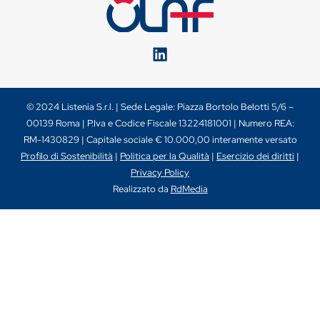
© 2024 Listenia S.r.l. | Sede Legale: Piazza Bortolo Belotti 5/6 –
00139 Roma | P.Iva e Codice Fiscale 13224181001 | Numero REA:
RM-1430829 | Capitale sociale € 10.000,00 interamente versato
Profilo di Sostenibilità
|
Politica per la Qualità
|
Esercizio dei diritti
|
Privacy Policy
Realizzato da
RdMedia